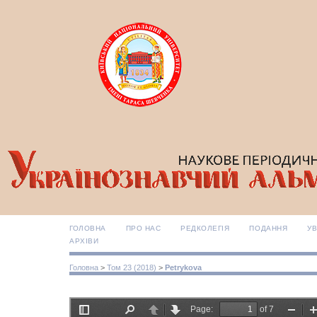
ГОЛОВНА
ПРО НАС
РЕДКОЛЕГІЯ
ПОДАННЯ
УВ
АРХІВИ
Головна
>
Том 23 (2018)
>
Petrykova