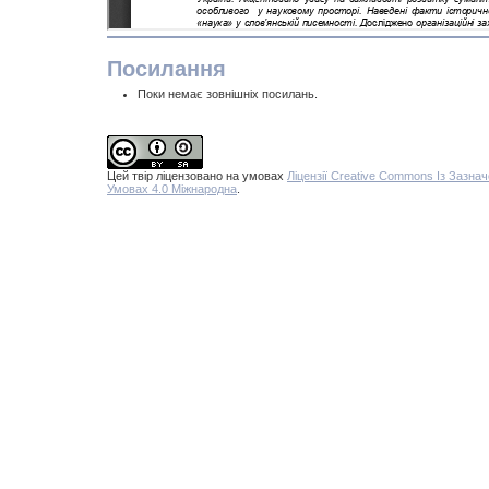
Посилання
Поки немає зовнішніх посилань.
Цей твір ліцензовано на умовах
Ліцензії Creative Commons Із Заз
Умовах 4.0 Міжнародна
.