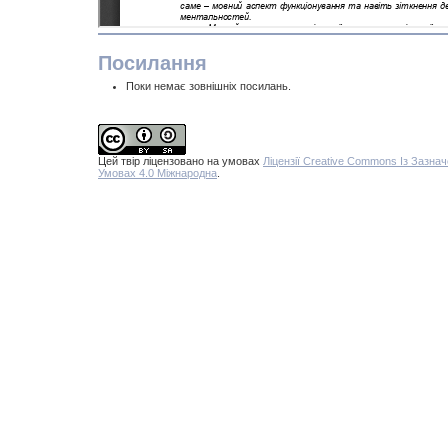
Посилання
Поки немає зовнішніх посилань.
Цей твір ліцензовано на умовах
Ліцензії Creative Commons Із Заз
Умовах 4.0 Міжнародна
.