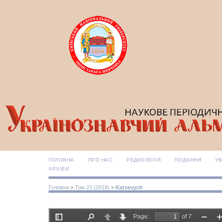
ГОЛОВНА
ПРО НАС
РЕДКОЛЕГІЯ
ПОДАННЯ
УВ
АРХІВИ
Головна
>
Том 23 (2018)
>
Katsevych