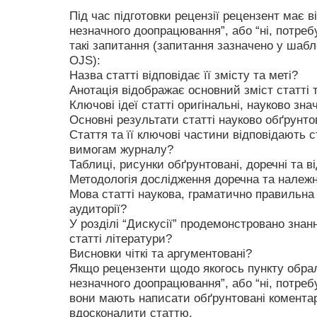
Під час підготовки рецензії рецензент має ві
незначного доопрацювання”, або “ні, потре
такі запитання (запитання зазначено у шаб
OJS):
Назва статті відповідає її змісту та меті?
Анотація відображає основний зміст статті 
Ключові ідеї статті оригінальні, науково зна
Основні результати статті науково обґрунтов
Стаття та її ключові частини відповідають 
вимогам журналу?
Таблиці, рисунки обґрунтовані, доречні та 
Методологія дослідження доречна та належ
Мова статті наукова, граматично правильна 
аудиторії?
У розділі “Дискусії” продемонстровано знан
статті літератури?
Висновки чіткі та аргументовані?
Якщо рецензенти щодо якогось пункту обрали
незначного доопрацювання”, або “ні, потре
вони мають написати обґрунтовані коментар
вдосконалити статтю.