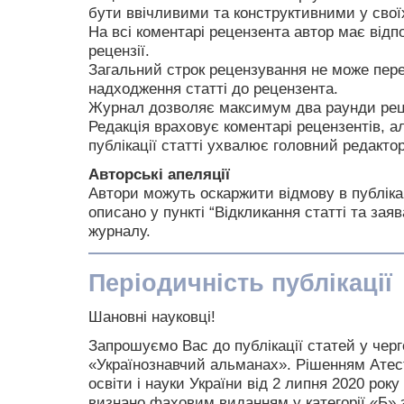
бути ввічливими та конструктивними у свої
На всі коментарі рецензента автор має відпо
рецензії.
Загальний строк рецензування не може пере
надходження статті до рецензента.
Журнал дозволяє максимум два раунди рец
Редакція враховує коментарі рецензентів, 
публікації статті ухвалює головний редакто
Авторські апеляції
Автори можуть оскаржити відмову в публіка
описано у пункті “Відкликання статті та заяв
журналу.
Періодичність публікації
Шановні науковці!
Запрошуємо Вас до публікації статей у чер
«Українознавчий альманах». Рішенням Атеста
освіти і науки України від 2 липня 2020 ро
визнано фаховим виданням у категорії «Б» 