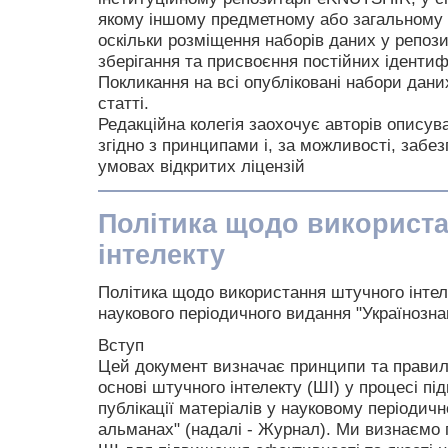
якому іншому предметному або загальному р
оскільки розміщення наборів даних у репози
зберігання та присвоєння постійних ідентиф
Покликання на всі опубліковані набори дан
статті.
Редакційна колегія заохочує авторів опису
згідно з принципами і, за можливості, забез
умовах відкритих ліцензій
Політика щодо використ
інтелекту
Політика щодо використання штучного інтеле
наукового періодичного видання "Українозн
Вступ
Цей документ визначає принципи та правил
основі штучного інтелекту (ШІ) у процесі пі
публікації матеріалів у науковому періодич
альманах" (надалі - Журнал). Ми визнаємо 