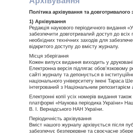
Архівування
Політика архівування та довготривалого 
1) Архівування
Редакція наукового періодичного видання «
У
забезпечити довготривалий доступ до всіх п
необхідних технічних заходів для забезпече
відкритого доступу до вмісту журналу.
Місця зберігання
Кожен випуск видання виходить у друковані
Електронна версія підлягає обов’язковому 
сайті журналу та депонується в інституційн
національного університету імені Тараса Ш
інтегрований з Національним репозитарієм а
Електронні копії усіх номерів видання також
платформі «Наукова періодика України» Наці
В. І. Вернадського НАН України.
Періодичність архівування
Вміст нашого журналу архівується після пуб
забезпечує безперервне та своєчасне збер