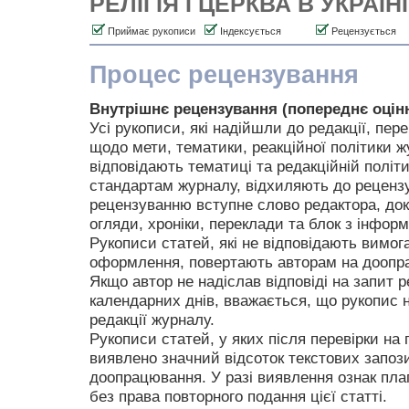
РЕЛІГІЯ І ЦЕРКВА В УКРАЇНІ
Приймає рукописи
Індексується
Рецензується
Процес рецензування
Внутрішнє рецензування (попереднє оцін
Усі рукописи, які надійшли до редакції, пер
щодо мети, тематики, реакційної політики жу
відповідають тематиці та редакційній політ
стандартам журналу, відхиляють до реценз
рецензуванню вступне слово редактора, доку
огляди, хроніки, переклади та блок з інфор
Рукописи статей, які не відповідають вимо
оформлення, повертають авторам на доопра
Якщо автор не надіслав відповіді на запит 
календарних днів, вважається, що рукопис н
редакції журналу.
Рукописи статей, у яких після перевірки на п
виявлено значний відсоток текстових запоз
доопрацювання. У разі виявлення ознак пла
без права повторного подання цієї статті.