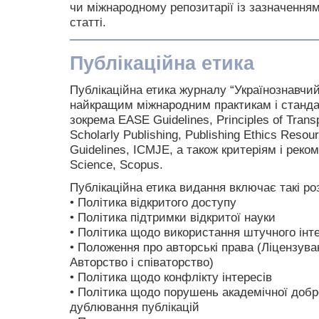
чи міжнародному репозитарії із зазначення
статті.
Публікаційна етика
Публікаційна етика журналу “Українознавчи
найкращим міжнародним практикам і станда
зокрема EASE Guidelines, Principles of Trans
Scholarly Publishing, Publishing Ethics Resou
Guidelines, ICMJE, а також критеріям і рек
Science, Scopus.
Публікаційна етика видання включає такі ро
• Політика відкритого доступу
• Політика підтримки відкритої науки
• Політика щодо використання штучного інт
• Положення про авторські права (Ліцензува
Авторство і співаторство)
• Політика щодо конфлікту інтересів
• Політика щодо порушень академічної добро
дублювання публікацій