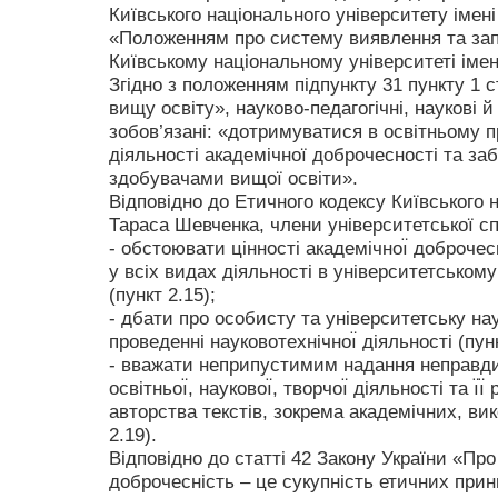
Київського національного університету імен
«Положенням про систему виявлення та запо
Київському національному університеті імен
Згідно з положенням підпункту 31 пункту 1 с
вищу освіту», науково-педагогічні, наукові й
зобов’язані: «дотримуватися в освітньому пр
діяльності академічної доброчесності та за
здобувачами вищої освіти».
Відповідно до Етичного кодексу Київського н
Тараса Шевченка, члени університетської сп
- обстоювати цінності академічноı̈ доброчесн
у всіх видах діяльності в університетськом
(пункт 2.15);
- дбати про особисту та університетську нау
проведенні науковотехнічноı̈ діяльності (пунк
- вважати неприпустимим надання неправдиво
освітньоı̈, науковоı̈, творчоı̈ діяльності та ı̈
авторства текстів, зокрема академічних, в
2.19).
Відповідно до статті 42 Закону України «Про
доброчесність – це сукупність етичних при