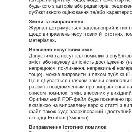
будь-кого з авторів або редакторів, рецензе
суб’єктивного оцінювання та/або характери
Зміни та виправлення
Журнал дотримується загальноприйнятих пр
щодо виправлень несуттєвих й істотних по
матеріалах.
Внесення несуттєвих змін
Допустимі та несуттєві помилки в опублікова
зміст або наукову цілісність дослідження (
непрацюючі покликання, неправильні номери
тощо), можна виправити шляхом публікації 
Це відбувається шляхом заміни оригіналь
разом із повідомленням про виправлення на
описом помилок і змін, внесених у вихідни
Оригінальний PDF-файл буде позначено при
вказівкою на виправлену версію статті з в
файл також буде заархівований і доступний 
вкладці Erratum (Змінено).
Виправлення істотних помилок