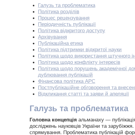
Галузь та проблематика
Політика розділів
Процес рецензування
Періодичність публікації
Політика відкритого доступу
Архівування
Публікаційна етика
Політика підтримки відкритої науки
Політика щодо використання штучного і
Політика щодо конфлікту інтересів
Політика щодо порушень академічної доб
дублювання публікацій
Фінансова політика APC
Постпублікаційне обговорення та внесен
Відкликання статті та заяви й апеляції
Галузь та проблематика
Головна концепція
альманаху — публікація
досліджень науковців України та зарубіжжя
спрямування. Проблематика публікацій фо