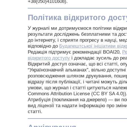
+38(050)4101608).
Політика відкритого дост
У журналі ми дотримуємося політики відкри
результати досліджень безплатними та дост
до інтернету, і сприяти прогресу в науці, ме
відповідно до
Будапештської ініціативи відк
Редакція підтримує рекомендації BOAI20,
Р
відкритого доступу
і докладає зусиль до реал
Відкритий доступ означає, що всі статті, оп
“Українознавчий альманах”, вільно доступні
розповсюдження шляхом друкування, пошир
відразу після публікації, і читачі можуть ді
умови, що журнал і статті цитуються належн
Commons Attribution License (CC BY SA 4.0))
Атрибуція (покликання на джерело) — ви по
вид ліцензії та надати інформацію про змін
статті.