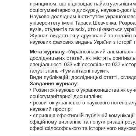
принципом, що відповідає найактуальнішим
соціогуманітарного дискурсу, науково-досл
Науково-дослідним інститутом українознавс
університету імені Тараса Шевченка. Розроа
вузів, студентів та всіх, хто цікавиться ук
Журнал видається у друкованій та онлайн в
наукових фахових видань України з історії т
Мета журналу
«Українознавчий альманах» –
дослідницьких статей, які містять оригінальн
спеціальності 033 «Філософія» та 032 «Істор
галузі знань «Гуманітарні науки».
Види публікацій: дослідницькі статті, оглядов
Завдання журналу:
• Розвиток наукового українознавства як суч
соціогуманітарної дисципліни;
• розвиток українського наукового потенціалу
науковий простір;
• сприяння ефективній публічній комунікаці
офіційному визнанню та популяризації резу
сфері філософського та історичного науково