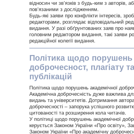
відносин чи зв’язків з будь-ким з авторів, 
пов’язаними з дослідженням.
Будь-які заяви про конфлікти інтересів, зр
редакторами, розглядає відповідальний ред
видання. У разі обґрунтованих заяв про наяв
головним редактором видання, такі заяви ро
редакційної колегії видання.
Політика щодо порушень 
доброчесност, плагіату 
публікацій
Політика щодо порушень академічної добро
Академічна доброчесність дуже важлива для
видань та університетів. Дотримання автор
доброчесності – запорука успішного розвит
цитованості та розширення кола читачів.
У політиці щодо порушень академічної добро
керується Законом України «Про освіту», За
Законом України «Про академічну доброчес