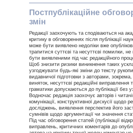
Постпублікаційне обгово
змін
Редакції заохочують та сподіваються на ака
критику в обговореннях після публікації нау
може бути виявлено недоліки вже опубліков
трапитися суттєві та несуттєві помилки, не 
бути виявленими під час редакційного проц
Щоб знизити ризики виникнення таких ускла
узгоджувати будь-які зміни до тексту рукопи
видавничої підготовки з авторами, зокрема,
виняток, несуттєві редакційні виправлення 
граматики допускаються до публікації без у
Водночас редакція заохочує авторів і читачі
комунікації, конструктивної дискусії щодо р
досліджень, виявлення перспектив його за
сумнівів щодо аргументації чи значення стат
Під час обговорення статей (публікації відк
виправлень, критичних коментарів до опублі
автора на критику тощо) жоден коментар не