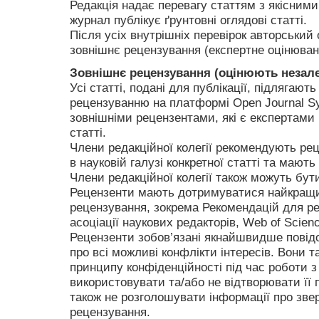
Редакція надає перевагу статтям з якісними
журнал публікує ґрунтовні оглядові статті.
Після усіх внутрішніх перевірок авторський 
зовнішнє рецензування (експертне оцінюван
Зовнішнє рецензування (оцінюють незале
Усі статті, подані для публікації, підлягают
рецензуванню на платформі Open Journal 
зовнішніми рецензентами, які є експертами в
статті.
Члени редакційної колегії рекомендують рец
в науковій галузі конкретної статті та мають
Члени редакційної колегії також можуть бут
Рецензенти мають дотримуватися найкращи
рецензування, зокрема Рекомендацій для ре
асоціації наукових редакторів, Web of Scie
Рецензенти зобов’язані якнайшвидше повід
про всі можливі конфлікти інтересів. Вони
принципу конфіденційності під час роботи з
використовувати та/або не відтворювати її 
також не розголошувати інформації про зве
рецензування.