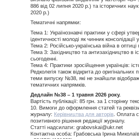
886 від 02 липня 2020 р.) та історичних нау
2020 р.)
Тематичні напрямки:
Тема 1: Українознавчі практики у сфері утв
ідентичності молоді як чинник консолідації 
Тема 2: Російсько-українська війна в оптиці 
Тема 3: Західництво та антизахідництво в іс
сьогоденні.
Тема 4: Практики зросійщення українців: істо
Редколегія також відкрита до оригінальних 
теми випуску №38, які не знайшли відобра
тематичних напрямків.
Дедлайн №38 – 1 травня 2026 року.
Вартість публікації: 85 грн. за 1 сторінку те
10. Вимоги до оформлення статей та реквізи
журналу:
Керівництва для авторів
. Оплата с
позитивного рішення редакції журналу.
Статті надсилати: grabovskai@ukr.net
Контактна особа: Грабовська Ірина Миколаїв