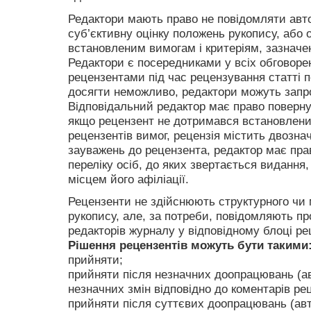
Редактори мають право не повідомляти автор
суб’єктивну оцінку положень рукопису, або 
встановленим вимогам і критеріям, зазнач
Редактори є посередниками у всіх обговоре
рецензентами під час рецензування статті 
досягти неможливо, редактори можуть запр
Відповідальний редактор має право поверн
якщо рецензент не дотримався встановлен
рецензентів вимог, рецензія містить двознач
зауважень до рецензента, редактор має пра
переліку осіб, до яких звертається видання,
місцем його афіліації.
Рецензенти не здійснюють структурного чи
рукопису, але, за потреби, повідомляють пр
редакторів журналу у відповідному блоці рец
Рішення рецензентів можуть бути такими
прийняти;
прийняти після незначних доопрацювань (ав
незначних змін відповідно до коментарів рец
прийняти після суттєвих доопрацювань (авт