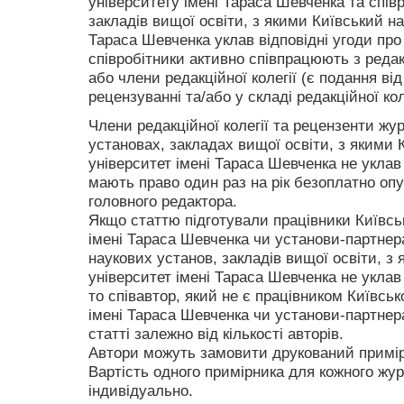
університету імені Тараса Шевченка та спів
закладів вищої освіти, з якими Київський н
Тараса Шевченка уклав відповідні угоди про
співробітники активно співпрацюють з реда
або члени редакційної колегії (є подання від
рецензуванні та/або у складі редакційної коле
Члени редакційної колегії та рецензенти жу
установах, закладах вищої освіти, з якими
університет імені Тараса Шевченка не уклав
мають право один раз на рік безоплатно оп
головного редактора.
Якщо статтю підготували працівники Київсь
імені Тараса Шевченка чи установи-партнера
наукових установ, закладів вищої освіти, з
університет імені Тараса Шевченка не уклав
то співавтор, який не є працівником Київськ
імені Тараса Шевченка чи установи-партнера
статті залежно від кількості авторів.
Автори можуть замовити друкований примір
Вартість одного примірника для кожного жу
індивідуально.