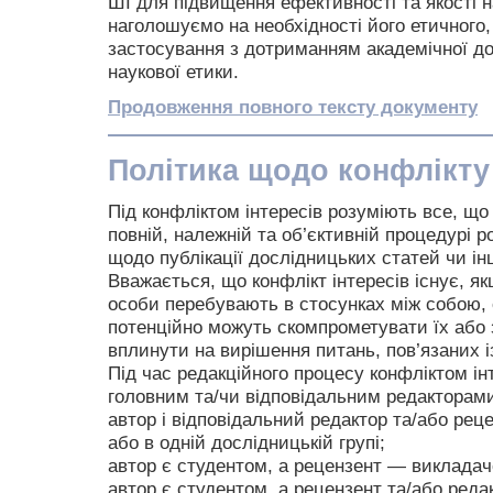
ШІ для підвищення ефективності та якості н
наголошуємо на необхідності його етичного,
застосування з дотриманням академічної до
наукової етики.
Продовження повного тексту документу
Політика щодо конфлікту 
Під конфліктом інтересів розуміють все, щ
повній, належній та об’єктивній процедурі 
щодо публікації дослідницьких статей чи ін
Вважається, що конфлікт інтересів існує, як
особи перебувають в стосунках між собою, 
потенційно можуть скомпрометувати їх або 
вплинути на вирішення питань, пов’язаних і
Під час редакційного процесу конфліктом інт
головним та/чи відповідальним редакторам
автор і відповідальний редактор та/або рец
або в одній дослідницькій групі;
автор є студентом, а рецензент — викладач
автор є студентом, а рецензент та/або реда