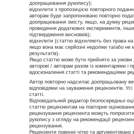
доопрацювання рукопису);
відхилити з пропозицією повторного подання
авторам буде запропоновано повторно подат
доопрацювання змісту, якщо, на думку рецен
проведення додаткових експериментів, інш
підтвердження висновків);
відхилити (статтю відхиляють без права на 
якщо вона має серйозні недоліки та/або не 
результатів).
Якщо статтю може бути прийнято за умови 
авторові / авторам разом із коментарями і 
вдосконалення статті та рекомендаціями реда
Автор повторно надсилає доопрацьовану вер
відповідями на зауваження рецензентів. Усі 
статті.
Відповідальний редактор безпосередньо оці
статтю рецензентам на повторне оцінювання
рецензування рецензента можуть попросити
рукопису з огляду на рекомендації рецензен
рецензування.
Рецензенти повинні чітко та аргументовано