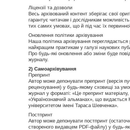
Ліцензії та дозволи
Весь архівований контент зберігає свої ориг
гарантує читачам і дослідникам можливість
тих самих умовах, що й під час їх первинної
Оновлення політики архівування
Наша політика архівування переглядається 
найкращим практикам у галузі наукових публ
Про будь-які оновлення або зміни буде пов
журналу.
2) Самоархівування
Препринт
Автор може депонувати препринт (версія пу
рецензування) у будь-якому сховищі за умо
журнал у форматі: «Це препринт матеріалу, 
«
Українознавчий альманах
», що видається 
університетом імені Тараса Шевченка».
Постпринт
Автор може депонувати постпринт (остаточн
створеного видавцем PDF-файлу) у будь-я