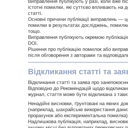
Виправлення публікують у разі, коли вже піс
істотні помилки, які суттєво впливають на д
статті.
Основні причини публікації виправлень — ц
помилки в результатах досліджень, помилки
тощо.
Виправлення публікують окремою публікаці
DOI.
Рішення про публікацію помилок або випра
після обговорення з авторами та відповіда
Відкликання статті та зая
Відкликання статті та заява про занепокоєн
Відповідно до Рекомендацій щодо відклика
журнал, стаття може бути відкликана з таки
Ненадійні висновки, ґрунтовані на явних до
(наприклад, шахрайське використання даних
прорахунок або експериментальна помилка)
Надлишкова публікація, наприклад, висновки
іншому місці без відповідних перехресних 