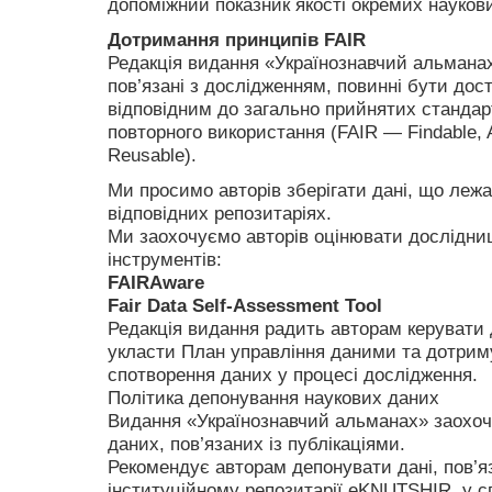
допоміжний показник якості окремих науков
Дотримання принципів FAIR
Редакція видання «Українознавчий альманах»
пов’язані з дослідженням, повинні бути дос
відповідним до загально прийнятих стандар
повторного використання (FAIR — Findable, Ac
Reusable).
Ми просимо авторів зберігати дані, що лежат
відповідних репозитаріях.
Ми заохочуємо авторів оцінювати дослідниц
інструментів:
FAIRAware
Fair Data Self-Assessment Tool
Редакція видання радить авторам керувати
укласти План управління даними та дотрим
спотворення даних у процесі дослідження.
Політика депонування наукових даних
Видання «Українознавчий альманах» заохоч
даних, пов’язаних із публікаціями.
Рекомендує авторам депонувати дані, пов’я
інституційному репозитарії eKNUTSHIR, у сп