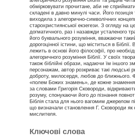
обмірковувати прочитане, аби не сприймати
складені в давно минулі часи. Його позиці
виходила з алегорично-символічних концепц
старохристиянської екзегези. З огляду на це
догматичного, раз і назавжди усталеного тра
його буквального розуміння, вважаючи такий
дорогоцінної істини, що міститься в Біблії.
лежить в основі його філософії, про необхід
алегоричного розуміння Біблії. У своїх тв
також біблійні образи, надаючи їм іншого зм
персонажам, автор розкриває такі людські р
доброту, милосердя, любов до ближнього. Ф
«полем Божих знамень», де кожне знамення
за словами Григорія Сковороди, відкриваю
розуму, спонукаючи його до пізнання повно
Біблія стала для нього вагомим джерелом п
що визначали становлення Г. Сковороди як 
мислителя.
Ключові слова