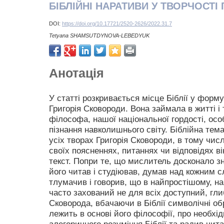
БІБЛІЙНІ НАРАТИВИ У ТВОРЧОСТІ
DOI:
https://doi.org/10.17721/2520-2626/2022.31.7
Tetyana SHAMSUTDYNOVA-LEBEDYUK
Анотація
У статті розкривається місце Біблії у форму
Григорія Сковороди. Вона займала в житті і 
філософа, нашої національної гордості, ос
пізнання навколишнього світу. Біблійна тема
усіх творах Григорія Сковороди, в тому числ
своїх поясненнях, питаннях чи відповідях в
текст. Попри те, що мислитель досконало з
його читав і студіював, думав над кожним 
тлумачив і говорив, що в найпростішому, н
часто захований не для всіх доступний, глиб
Сковорода, вбачаючи в Біблії символічні о
лежить в основі його філософії, про необхід
алегоричного розуміння Біблії та радив читат