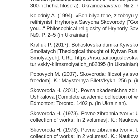
300-richchia filosofa). Ukrainoznavstvo. № 2. P
Kolodniy A. (1994). «Boh bilya tebe, z toboyu 
relihiynistʹ Hryhoriya Savycha Skovorody ["God 
you..." Philosophical religiosity of Hryhoriy Sa
№9. P. 2–5 (in Ukrainian)
Kraliuk P. (2017). Bohoslovska dumka Kyivskoi
Smoliatych [Theological thought of Kyivan Rus
Smolyatych]. URL: https://risu.ua/bogoslovskadu
turivskiy-klimsmolyatich_n82895 (in Ukrainian)
Popovych M. (2007). Skovoroda: filosofiya svo
freedom]. K.: Maysternya Biletsʹkykh. 256 p. (i
Skovoroda H. (2011). Povna akademichna zbirka
Ushkalova [Complete academic collection of wor
Edmonton; Toronto, 1402 p. (in Ukrainian).
Skovoroda H. (1973). Povne zibrannia tvoriv: 
collection of works: In 2 volumes]. K.: Naukova
Skovoroda H. (1973). Povne zibrannia tvoriv: 
collection of works: In 2 volumes]. K.: Naukova