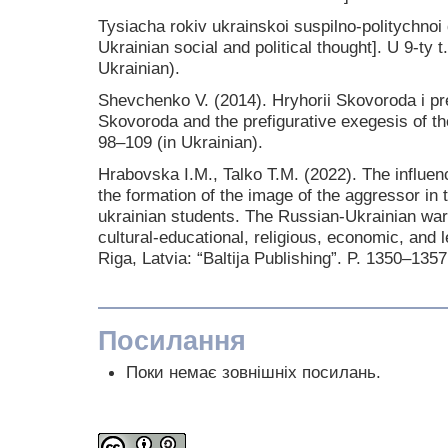
Tysiacha rokiv ukrainskoi suspilno-politychno
Ukrainian social and political thought]. U 9-ty t.
Ukrainian).
Shevchenko V. (2014). Hryhorii Skovoroda i pre
Skovoroda and the prefigurative exegesis of th
98–109 (in Ukrainian).
Hrabovska I.M., Talko T.M. (2022). The influen
the formation of the image of the aggressor i
ukrainian students. The Russian-Ukrainian war (
cultural-educational, religious, economic, and 
Riga, Latvia: “Baltija Publishing”. P. 1350–1357
Посилання
Поки немає зовнішніх посилань.