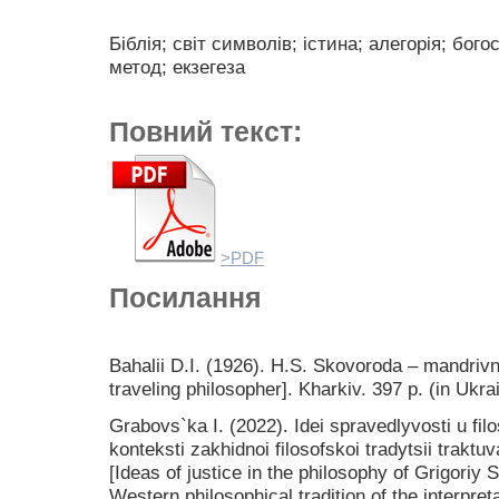
Біблія; світ символів; істина; алегорія; бог
метод; екзегеза
Повний текст:
>PDF
Посилання
Bahalii D.I. (1926). H.S. Skovoroda – mandrivn
traveling philosopher]. Kharkiv. 397 p. (in Ukra
Grabovs`ka I. (2022). Idei spravedlyvosti u fil
konteksti zakhidnoi filosofskoi tradytsii traktu
[Ideas of justice in the philosophy of Grigoriy 
Western philosophical tradition of the interpreta