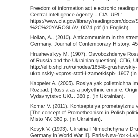
Freedom of information act electronic reading 
Central Intelligence Agency – CIA. URL:
https://www.cia.gov/library/readingroom/doc
%2C%20YAROSLAV_0074.pdf (in English).
Holian, A., (2010). Anticommunism in the street
Germany. Journal of Contemporary History. 45
Hrushevsʹkyy M. (1907). Osvobozhdenye Rossy
of Russia and the Ukrainian question]. СПб, U
http://elib.shpl.ru/ru/nodes/16548-grushevskiy
ukrainskiy-vopros-stati-i-zametkispb- 1907 (in
Kappeler A. (2005). Rosiya yak polietnichna im
Rozpad. [Russia as a polyethnic empire: Origin
Vydavnytstvo UKU. 360 p. (in Ukrainian).
Komar V. (2011). Kontseptsiya prometeyizmu v 
[The concept of Prometheanism in Polish politi
Misto NV. 360 p. (in Ukrainian).
Kosyk V. (1993). Ukraina I Nimechchyna v Druhi
Germany in World War II]. Paris-New-York-Lviv: