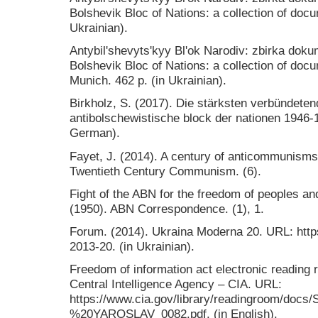
Bolshevik Bloc of Nations: a collection of doc
Ukrainian).
Antybilʹshevytsʹkyy Blʹok Narodiv: zbirka dokum
Bolshevik Bloc of Nations: a collection of docu
Munich. 462 p. (in Ukrainian).
Birkholz, S. (2017). Die stärksten verbündete
antibolschewistische block der nаtionen 1946-
German).
Fayet, J. (2014). A century of anticommunisms
Twentieth Century Communism. (6).
Fight of the ABN for the freedom of peoples and
(1950). ABN Correspondence. (1), 1.
Forum. (2014). Ukraina Moderna 20. URL: htt
2013-20. (in Ukrainian).
Freedom of information act electronic reading 
Central Intelligence Agency – CIA. URL:
https://www.cia.gov/library/readingroom/doc
%20YAROSLAV_0082.pdf. (in English).