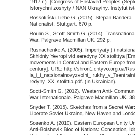
1917 r.). [Congress of Enslaved Peoples (Sept
Istorychni zoshyty / NAN Ukrayiny, Instytut isto
Rossoliński-Liebe G. (2015). Stepan Bandera. T
Nationalist. Stuttgart. 670 p.
Roulin S., Scott-Smith G. (2014). Transnatio
War. Palgrave Macmillan UK. 292 p.
Rusnachenko A. (2005). Imperiya(yi) i natsional
Skhidniy Yevropi vid seredyny XX stolittya [Emp
movements in Central and Eastern Europe from 
century]. URL: http://shron1.chtyvo.org.ua/Ru
ia_i_i_natsionalnovyzvolni_ rukhy_v_Tsentraln
redyny_XX_stolittia.pdf. (in Ukrainian).
Scott-Smith G. (2012). Western Anti- Communi
War Internationale. Palgrave Macmillan UK. 38
Snyder T. (2015). Sketches from a Secret War: 
Liberate Soviet Ukraine, New Haven and Londo
Sosenko A. (2010). Eastern European Unity 
Anti-Bolshevik Bloc of Nations: Conception, I