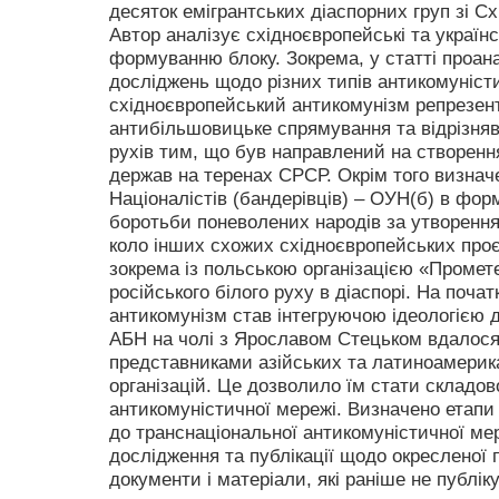
десяток емігрантських діаспорних груп зі Сх
Автор аналізує східноєвропейські та українс
формуванню блоку. Зокрема, у статті проан
досліджень щодо різних типів антикомуністи
східноєвропейський антикомунізм репрезе
антибільшовицьке спрямування та відрізня
рухів тим, що був направлений на створен
держав на теренах СРСР. Окрім того визначе
Націоналістів (бандерівців) – ОУН(б) в форм
боротьби поневолених народів за утворенн
коло інших схожих східноєвропейських проєк
зокрема із польською організацією «Промет
російського білого руху в діаспорі. На почат
антикомунізм став інтегруючою ідеологією 
АБН на чолі з Ярославом Стецьком вдалося
представниками азійських та латиноамерик
організацій. Це дозволило їм стати складо
антикомуністичної мережі. Визначено етап
до транснаціональної антикомуністичної мер
дослідження та публікації щодо окресленої 
документи і матеріали, які раніше не публік