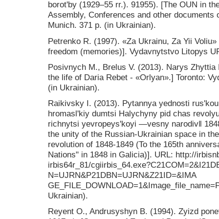
borotʹby (1929–55 rr.). 91955). [The OUN in the 
Assembly, Conferences and other documents on
Munich. 371 p. (in Ukrainian).
Petrenko R. (1997). «Za Ukrainu, Za Yii Voliu» 
freedom (memories)]. Vydavnytstvo Litopys UPA
Posivnych M., Brelus V. (2013). Narys Zhyttia
the life of Daria Rebet - «Orlyan».] Toronto: 
(in Ukrainian).
Raikivsky I. (2013). Pytannya yednosti rusʹkou
hromaslʹkiy dumtsi Halychyny pid chas revolyut
richnytsi yevropeysʹkoyi ―vesny narodiv‖ 1848 
the unity of the Russian-Ukrainian space in the 
revolution of 1848-1849 (To the 165th annivers
Nations" in 1848 in Galicia)]. URL: http://irbisn
irbis64r_81/cgiirbis_64.exe?C21COM=2&I21D
N=UJRN&P21DBN=UJRN&Z21ID=&IMA
GE_FILE_DOWNLOAD=1&Image_file_name=PDF/
Ukrainian).
Reyent O., Andrusyshyn B. (1994). Zyizd pone