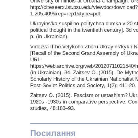
University of Illinois at Urbana-Champaign. UR
http://citeseerx.ist.psu.edu/viewdoc/download?
1.205.409&rep=rep1&type=pdf.
Ukrayinsʹka suspilʹno-politychna dumka v 20 sto
political thought in the twentieth century]. 3d
p. (in Ukrainian).
Vidozva II-ho Velykoho Zboru Ukrayinsʹkykh Nat
[Recall of the Second Grand Assembly of Ukrai
URL:
https://web.archive.org/web/20120711021540/h
(in Ukrainian). 34. Zaitsev O. (2015). De-Myth
Scholarly History of the Ukrainian Nationalist
Post-Soviet Politics and Society, 1(2): 411-20.
Zaitsev O. (2015). Fascism or ustashism? Ukrai
1920s -1930s in comparative perspective. C
studies, 48:183–93.
Посилання