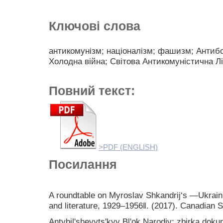
Ключові слова
антикомунізм; націоналізм; фашизм; Антиб
Холодна війна; Світова Антикомуністична Лі
Повний текст:
>PDF (ENGLISH)
Посилання
A roundtable on Myroslav Shkandrij‘s ―Ukrainia
and literature, 1929–1956‖. (2017). Canadian 
Antybilʹshevytsʹkyy Blʹok Narodiv: zbirka doku