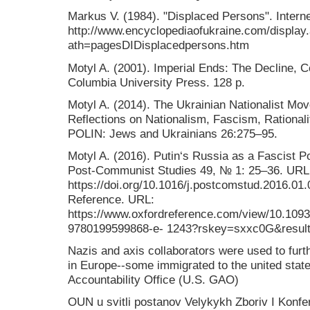
Markus V. (1984). "Displaced Persons". Intern
http://www.encyclopediaofukraine.com/display.
ath=pagesDIDisplacedpersons.htm
Motyl A. (2001). Imperial Ends: The Decline, C
Columbia University Press. 128 p.
Motyl A. (2014). The Ukrainian Nationalist Mo
Reflections on Nationalism, Fascism, Rationali
POLIN: Jews and Ukrainians 26:275–95.
Motyl A. (2016). Putin‘s Russia as a Fascist 
Post-Communist Studies 49, № 1: 25–36. URL
https://doi.org/10.1016/j.postcomstud.2016.01.
Reference. URL:
https://www.oxfordreference.com/view/10.109
9780199599868-e- 1243?rskey=sxxc0G&resul
Nazis and axis collaborators were used to furt
in Europe--some immigrated to the united stat
Accountability Office (U.S. GAO)
OUN u svitli postanov Velykykh Zboriv I Konfe