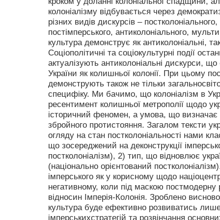
кроком у доланні колоніальної спадщини, а
колоніалізму відбувається через демократ
різних видів дискурсів – постколоніального,
постімперського, антиколоніального, мульти
культура демонструє як антиколоніальні, так
Соціополітичні та соціокультурні події оста
актуалізують антиколоніальні дискурси, щ
України як колишньої колонії. При цьому по
демонструють також не тільки загальносвіто
специфіку. Ми бачимо, що колоніалізм в Укра
ресентимент колишньої метрополії щодо ук
історичний феномен, а умова, що визначає і
збройного протистояння. Загалом тексти укр
огляду на стан постколоніальності нами кла
що зосереджений на деконструкції імперськ
постколоніалізм), 2) тип, що відновлює укр
(національно орієнтований постколоніалізм)
імперського як у корисному щодо націоцентр
негативному, коли під маскою постмодерну 
відносин Імперія-Колонія. Зроблено висново
культура буде ефективно розвиватись лише
імперськихстратегій та розвінчання основни