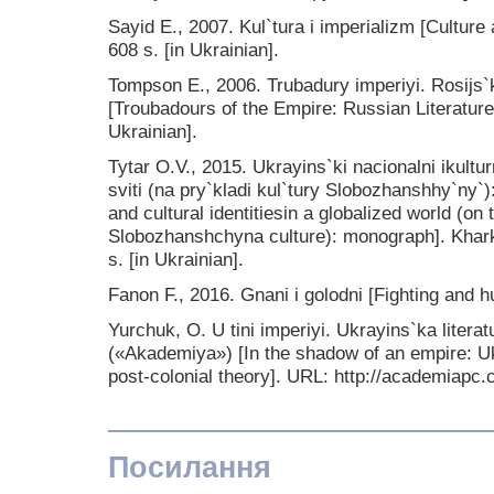
Sayid E., 2007. Kul`tura i imperializm [Culture
608 s. [in Ukrainian].
Tompson E., 2006. Trubadury imperiyi. Rosijs`ka
[Troubadours of the Empire: Russian Literature 
Ukrainian].
Tytar O.V., 2015. Ukrayins`ki nacionalni ikultu
sviti (na pry`kladi kul`tury Slobozhanshhy`ny`)
and cultural identitiesin a globalized world (on
Slobozhanshchyna culture): monograph]. Khark
s. [in Ukrainian].
Fanon F., 2016. Gnani i golodni [Fighting and hu
Yurchuk, O. U tini imperiyi. Ukrayins`ka literatu
(«Akademiya») [In the shadow of an empire: Ukra
post-colonial theory]. URL: http://academiapc.
Посилання