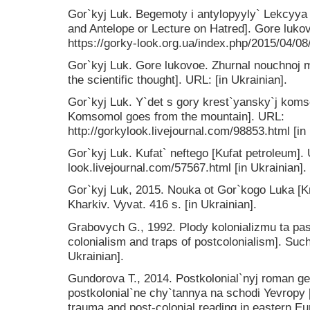
Gor`kyj Luk. Begemoty i antylopyyly` Lekcyya 
and Antelope or Lecture on Hatred]. Gore luko
https://gorky-look.org.ua/index.php/2015/04/08/
Gor`kyj Luk. Gore lukovoe. Zhurnal nouchnoj m
the scientific thought]. URL: [in Ukrainian].
Gor`kyj Luk. Y`det s gory krest`yansky`j ko
Komsomol goes from the mountain]. URL:
http://gorkylook.livejournal.com/98853.html [in 
Gor`kyj Luk. Kufat` neftego [Kufat petroleum]. 
look.livejournal.com/57567.html [in Ukrainian].
Gor`kyj Luk, 2015. Nouka ot Gor`kogo Luka [
Kharkiv. Vyvat. 416 s. [in Ukrainian].
Grabovych G., 1992. Plody kolonializmu ta past
colonialism and traps of postcolonialism]. Such
Ukrainian].
Gundorova T., 2014. Postkolonial`nyj roman ge
postkolonial`ne chy`tannya na schodi Yevropy [
trauma and post-colonial reading in eastern Eu