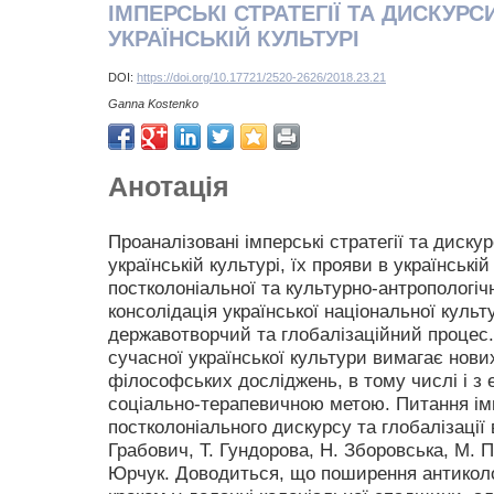
ІМПЕРСЬКІ СТРАТЕГІЇ ТА ДИСКУР
УКРАЇНСЬКІЙ КУЛЬТУРІ
DOI:
https://doi.org/10.17721/2520-2626/2018.23.21
Ganna Kostenko
Анотація
Проаналізовані імперські стратегії та диску
українській культурі, їх прояви в українській
постколоніальної та культурно-антропологічн
консолідація української національної куль
державотворчий та глобалізаційний процес.
сучасної української культури вимагає нов
філософських досліджень, в тому числі і з
соціально-терапевичною метою. Питання імп
постколоніального дискурсу та глобалізації 
Грабович, Т. Гундорова, Н. Зборовська, М. 
Юрчук. Доводиться, що поширення антиколо