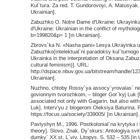
Kul`tura. Za red. T. Gundorovoyi, A. Matusyak. 
Ukrainian].
Zabuzhko O. Notre Dame d'Ukraine: Ukrayinka v
d'Ukraine: Ukrainian in the conflict of mytholog
b=199820&p= 1 [in Ukrainian].
Zbrovs`ka N. «Nasha pani» Lesya Ukrayinka 
Zabuzhko(intelektual`ni paradoksy kul`turnog
Ukrainka in the interpretation of Oksana Zabuz
cultural feminism)]. URL:
http://dspace.nbuv.gov.ua/bitstream/handle/12
Ukrainian].
Nuzhno, chtoby Rossy`ya assocy`yrovalas` ne
govionnym tvorozhkom, – bloger Gor`kyj Luk [I
associated not only with Gagarin, but also wit
Luk]. Interv′yu z blogerom Oleksiya Baturina.
https://focus.ua/society/339005/ [in Ukrainian].
Pavlyshyn M., 1996. Postkolonial`na krytyka i t
theory]. Slovo. Znak. Dy`skurs: Antologiya svit
dumky` XX st. L`viv. Litopys. S. 532 – 535 [in 