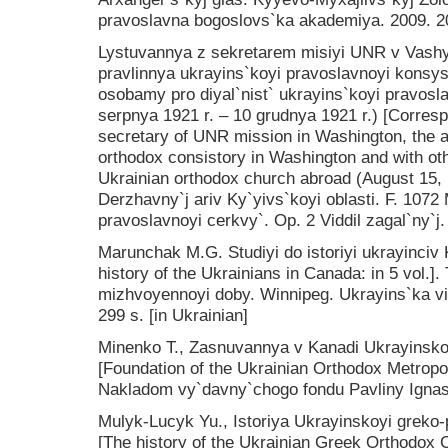
pravoslavna bogoslovs`ka akademiya. 2009. 200
Lystuvannya z sekretarem misiyi UNR v Vash
pravlinnya ukrayins`koyi pravoslavnoyi konsys
osobamy pro diyal`nist` ukrayins`koyi pravos
serpnya 1921 r. – 10 grudnya 1921 r.) [Corres
secretary of UNR mission in Washington, the ad
orthodox consistory in Washington and with oth
Ukrainian orthodox church abroad (August 15,
Derzhavny`j ariv Ky`yivs`koyi oblasti. F. 1072
pravoslavnoyi cerkvy`. Op. 2 Viddil zagal`ny`j. 
Marunchak M.G. Studiyi do istoriyi ukrayinciv K
history of the Ukrainians in Canada: in 5 vol.]
mizhvoyennoyi doby. Winnipeg. Ukrayins`ka v
299 s. [in Ukrainian]
Minenko T., Zasnuvannya v Kanadi Ukrayinskoy
[Foundation of the Ukrainian Orthodox Metropo
Nakladom vy`davny`chogo fondu Pavliny Ignash.
Mulyk-Lucyk Yu., Istoriya Ukrayinskoyi greko-
[The history of the Ukrainian Greek Orthodox 