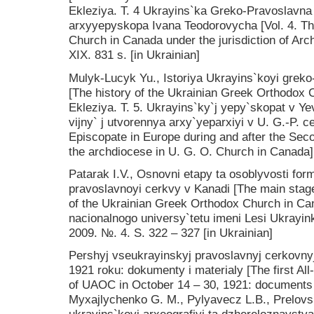
Ekleziya. T. 4 Ukrayins`ka Greko-Pravoslavna
arxyyepyskopa Ivana Teodorovycha [Vol. 4. T
Church in Canada under the jurisdiction of Ar
XIX. 831 s. [in Ukrainian]
Mulyk-Lucyk Yu., Istoriya Ukrayins`koyi greko
[The history of the Ukrainian Greek Orthodox 
Ekleziya. T. 5. Ukrayins`ky`j yepy`skopat v Yev
vijny` j utvorennya arxy`yeparxiyi v U. G.-P. ce
Episcopate in Europe during and after the Sec
the archdiocese in U. G. O. Church in Canada].
Patarak I.V., Osnovni etapy ta osoblyvosti fo
pravoslavnoyi cerkvy v Kanadi [The main stages
of the Ukrainian Greek Orthodox Church in Ca
nacionalnogo universy`tetu imeni Lesi Ukrayin
2009. №. 4. S. 322 – 327 [in Ukrainian]
Pershyj vseukrayinskyj pravoslavnyj cerkovn
1921 roku: dokumenty i materialy [The first Al
of UAOC in October 14 – 30, 1921: documents 
Myxajlychenko G. M., Pylyavecz L.B., Prelovs`k
ukrayins`koyi arxeografiyi ta dzhereloznavst