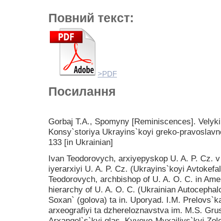
Повний текст:
>PDF
Посилання
Gorbaj T.A., Spomyny [Reminiscences]. Velyk
Konsy`storiya Ukrayins`koyi greko-pravoslavno
133 [in Ukrainian]
Ivan Teodorovych, arxiyepyskop U. A. P. Cz. v 
iyerarxiyi U. A. P. Cz. (Ukrayins`koyi Avtokef
Teodorovych, archbishop of U. A. O. C. in Ame
hierarchy of U. A. O. C. (Ukrainian Autocephal
Soxan` (golova) ta in. Uporyad. I.M. Prelovs`ka
arxeografiyi ta dzhereloznavstva im. M.S. Gr
Arxangel`s`kyj glas. Kyyevo-Myxajlivs`kyj Zol