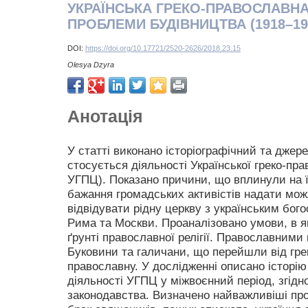
УКРАЇНСЬКА ГРЕКО-ПРАВОСЛАВНА
ПРОБЛЕМИ БУДІВНИЦТВА (1918–193
DOI:
https://doi.org/10.17721/2520-2626/2018.23.15
Olesya Dzyra
Анотація
У статті виконано історіографічний та джер
стосується діяльності Української греко-пра
УГПЦ). Показано причини, що вплинули на ї
бажання громадських активістів надати мо
відвідувати рідну церкву з українським бог
Рима та Москви. Проаналізовано умови, в я
ґрунті православної релігії. Православними
Буковини та галичани, що перейшли від грек
православну. У дослідженні описано історі
діяльності УГПЦ у міжвоєнний період, згідн
законодавства. Визначено найважливіші про