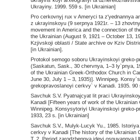
Ukrayiny. 1999. 559 s. [in Ukrainian]
Pro cerkovnyj rux v Ameryci ta z'yednannya 
z ukrayinskoyu (9 serpnya 1921r. – 13 zhovtny
movement in America and the connection of t
the Ukrainian (August 9, 1921 – October 13, 
Kzjivskoji oblasti / State archive ov Kziv Distri
[in Ukrainian].
Protokol semogo soboru Ukrayinskoyi greko-p
(Saskatun, Sask., 30 chervnya, 1–3 ly`pnya, 1
of the Ukrainian Greek-Orthodox Church in C
June 30, July 1 – 3, 1935)]. Winnipeg. Konsy`s
grekopravoslanoyi cerkvy` v Kanadi. 1935. 90 s
Savchuk S.V. Pyatnajcyat lit praci Ukrayinsko
Kanadi [Fifteen years of work of the Ukrainia
Winnipeg. Konsysytoriyi Ukrayinskoyi greko-p
1933, 23 s. [in Ukrainian]
Savchuk S.V., Mulyk-Lucyk Yu., 1985. Istoriy
cerkvy v Kanadi [The history of the Ukrainian
T. 2. Period zarodzhennya ideyi osnuvannya U