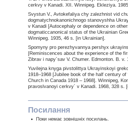
cerkvy v Kanadi. XII. Winnipeg. Ekleziya. 1985,
Svystun V., Avtokefaliya chy zalezhnist vid c
dogmatychnokanonichnogo stanovyshha Ukrayi
v Kanadi [Autocephaly or dependence on other
dogmaticcanonical status of the Ukrainian Gr
Winnipeg. 1935, 46 s. [in Ukrainian].
Spomyny pro perezhyvannya pershyx ukrayins
[Reminiscences about the experience of the fir
Zibrav i napy`sav V. Chumer. Edmonton. B. v. 1
Yuvilejna knyga pivstolittya Ukrayinskoyi gre
1918–1968 [Jubilee book of the half century o
Church in Canada 1918 – 1968]. Winnipeg, Kon
pravoslvanoyi cerkvy` v Kanadi. 1968, 328 s. [
Посилання
Поки немає зовнішніх посилань.