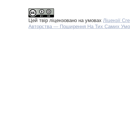
Цей твір ліцензовано на умовах
Ліцензії Cr
Авторства — Поширення На Тих Самих Умо