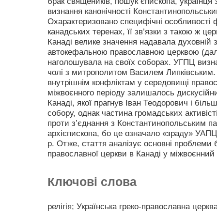
брак священиків, пошук єпископа, українця 
визнання канонічності Константинопольськи
Охарактеризовано специфічні особливості 
канадських теренах, її зв’язки з такою ж цер
Канаді велике значення надавала духовній з
автокефальною православною церквою (дал
наголошувала на своїх соборах. УГПЦ виз
чолі з митрополитом Василем Липківським.
внутрішнім конфліктам у середовищі право
міжвоєнного періоду залишалось дискусійн
Канаді, якої прагнув Іван Теодорович і біль
собору, однак частина громадських активіст
проти з’єднання з Константинопольським па
архієпископа, бо це означало «зраду» УАПЦ в
р. Отже, стаття аналізує основні проблеми 
православної церкви в Канаді у міжвоєнний 
Ключові слова
релігія; Українська греко-православна церкв