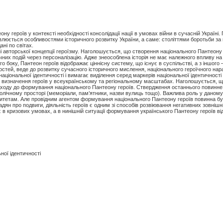
 героїв у контексті необхідності консолідації нації в умовах війни в сучасній Україні.
люється особливостями історичного розвитку України, а саме: століттями боротьби за
ані по світах.
і авторської концепції героїзму. Наголошується, що створення національного Пантеону 
ричних подій через персоналізацію. Адже знеособлена історія не має належного впливу 
го боку, Пантеон героїв відображає ціннісну систему, що існує в суспільстві, а з іншого
стей, веде до розвитку сучасного історичного мислення, національного героїчного на
національної ідентичності і вимагає виділення серед маркерів національної ідентичност
у визначення героїв у всеукраїнському та регіональному масштабах. Наголошується, щ
ідходу до формування національного Пантеону героїв. Ствердження останнього повинн
волічному просторі (меморіали, пам’ятники, назви вулиць тощо). Важлива роль у даному
ритетам. Але провідним агентом формування національного Пантеону героїв повинна бу
ян про подвиги, діяльність героїв є одним зі способів розвіювання негативних зовнішні
ає в кризових умовах, а в нинішній ситуації формування українського Пантеону героїв ві
ьної ідентичності