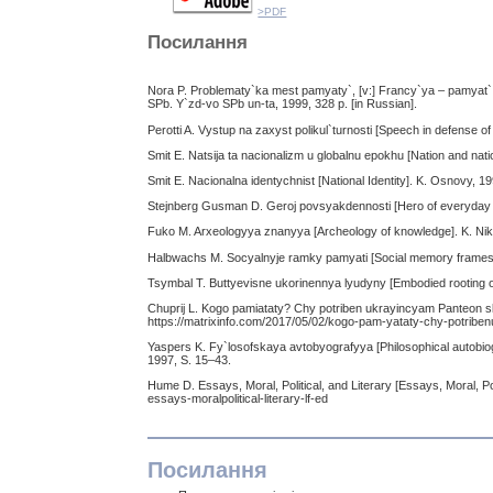
>PDF
Посилання
Nora P. Problematy`ka mest pamyaty`, [v:] Francy`ya – pamyat` 
SPb. Y`zd-vo SPb un-ta, 1999, 328 p. [in Russian].
Perotti A. Vystup na zaxyst polikul`turnosti [Speech in defense of m
Smit E. Natsija ta nacionalizm u globalnu epokhu [Nation and natio
Smit E. Nacionalna identychnist [National Identity]. K. Osnovy, 199
Stejnberg Gusman D. Geroj povsyakdennosti [Hero of everyday life
Fuko M. Arxeologyya znanyya [Archeology of knowledge]. K. Nika-
Halbwachs M. Socyalnyje ramky pamyati [Social memory frames].
Tsymbal T. Buttyevisne ukorinennya lyudyny [Embodied rooting o
Chuprij L. Kogo pamiataty? Chy potriben ukrayincyam Panteon 
https://matrixinfo.com/2017/05/02/kogo-pam-yataty-chy-potriben
Yaspers K. Fy`losofskaya avtobyografyya [Philosophical autobiogr
1997, S. 15–43.
Hume D. Essays, Moral, Political, and Literary [Essays, Moral, Po
essays-moralpolitical-literary-lf-ed
Посилання