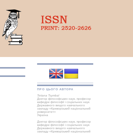
ПРО ЦЬОГО АВТОРА
Tetiana Tsymbal
Доктор філософських наук, професор
кафедри філософії і соціальних наук
Державного вищого навчального
закладу «Криворізький національний
університет»
Україна
Доктор філософських наук, професор
кафедри філософії і соціальних наук
Державного вищого навчального
закладу «Криворізький національний