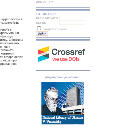
університет»
КОРИСТУВАЧ
Ім'я користувача
 Підкреслюється,
 незалежність
Пароль
Запам'ятати мене
героїв є
на формування
 – формує
ративу. Особлива
і національних
о певні
е включати
 контексті
ти сфера освіти
х міфів про
дкриває нові
Додано/проіндексовано: