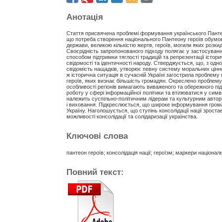
Анотація
Стаття присвячена проблемі формування українського Пантеону
що потреба створення національного Пантеону героїв обумов
держави, великою кількістю жертв, героїв, могили яких розкид
Своєрідність запропонованого підходу полягає у застосуванн
способом підтримки тяглості традицій та репрезентації істо
свідомості та ідентичності народу. Стверджується, що, з одно
свідомість нащадків, утворює певну систему моральних цінно
ж історична ситуація в сучасній Україні загострила проблему 
героїв, яких визнає більшість громадян. Окреслено проблем
особливості регіонів вимагають виваженого та обережного п
роботу у сфері інформаційної політики та втілюватися у сим
належить суспільно-політичним лідерам та культурним авто
і виховання. Підкреслюється, що широке інформування громад
Україну. Наголошується, що ступінь консолідації нації зрост
можливості консолідації та солідаризації українства.
Ключові слова
пантеон героїв; консолідація нації; героїзм; маркери націонал
Повний текст: