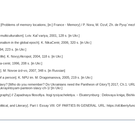
[Problems of memory locations, [in:] France - Memory] / P. Nora, M. Ozuf, Zh. de Pyuy`mez
ulticulturalism]. Lviv. Kal`variya, 2001, 128 s. [in Ukr.]
nalism in the global epoch]. K. NikaCentr, 2006, 320 s. [in Ukr.]
4, 223 s. [in Ukr.]
]. K. Novyj Akropol, 2004, 118 s. [in Ukr.]
centr, 1996, 208 s. [in Ukr.]
 M. Novoe izd-vo, 2007, 348 s. [in Russian]
f a person]. K. NPU im. M. Dragomanova, 2005, 219 s. [in Ukr.]
slavy? [Who do you remember? Do Ukrainians need the Pantheon of Glory?] 2017, Ch.1. URL
ukrayintsyam-panteon-slavy-ch-1/ [In Ukr.]
aphy] // Zapadnaya filosofiya. Itogi tysiyacheletiya. – Ekaterynburg : Delovaya kniga; Bish
litical, and Literary]. Part I. Essay VIII. OF PARTIES IN GENERAL. URL: https://oll.libertyfund