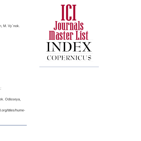
h, M. Vy`nok.
:
kek. Odisseya,
.org/titles/hume-