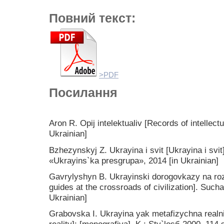
Повний текст:
>PDF
Посилання
Aron R. Opij intelektualiv [Records of intellectu
Ukrainian]
Bzhezynskyj Z. Ukrayina i svit [Ukrayina i svit
«Ukrayins`ka presgrupa», 2014 [in Ukrainian]
Gavrylyshyn B. Ukrayinski dorogovkazy na rozd
guides at the crossroads of civilization]. Such
Ukrainian]
Grabovska I. Ukrayina yak metafizychna realni
reality]: [monografiya]. K.: Sty`losб 2000, 114 s