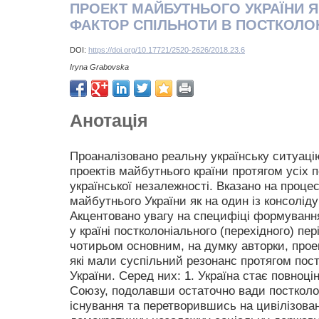
ПРОЕКТ МАЙБУТНЬОГО УКРАЇНИ 
ФАКТОР СПІЛЬНОТИ В ПОСТКОЛО
DOI:
https://doi.org/10.17721/2520-2626/2018.23.6
Iryna Grabovska
Анотація
Проаналізовано реальну українську ситуацію
проектів майбутнього країни протягом усіх п
української незалежності. Вказано на проце
майбутнього України як на один із консолід
Акцентовано увагу на специфіці формування
у країні постколоніального (перехідного) пе
чотирьом основним, на думку авторки, прое
які мали суспільний резонанс протягом пост
України. Серед них: 1. Україна стає повноц
Союзу, подолавши остаточно вади постколон
існування та перетворившись на цивілізова