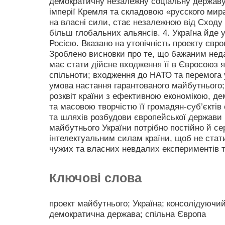
демократичну незалежну соціальну державу.
імперії Кремля та складовою «русского мира»
на власні сили, стає незалежною від Сходу 
більш глобальних альянсів. 4. Україна йде
Росією. Вказано на утопічність проекту євро
Зроблено висновки про те, що бажаним нед
має стати дійсне входження її в Євросоюз я
спільноти; входження до НАТО та перемога у
умова настання гарантованого майбутнього;
розквіт країни з ефективною економікою, д
та масовою творчістю її громадян-суб’єктів
та шляхів розбудови європейської держави і
майбутнього України потрібно постійно й с
інтелектуальним силам країни, щоб не стат
чужих та власних невдалих експериментів т
Ключові слова
проект майбутнього; Україна; консолідуючи
демократична держава; спільна Європа