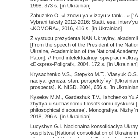
1998, 373 s. [in Ukrainian]
Zabuzhko O. «I znovu ya vlizayu v tank…» [“And
Vybrani teksty 2012-2016: Statti, ese, interv'
«KOMORA», 2016, 416 s. [in Ukrainian]
Z vystupu prezydenta NAN Ukrayiny, akademi
[From the speech of the President of the Nati
Ukraine, Academician of the National Academy 
Paton]. // Fond intelektualnoyi spivpraci «Ukra
«Ekspres-Poligraf», 2004, 172 s. [in Ukrainian]
Krysachenko V.S., Stepyko M.T., Vlasyuk O.S. 
naciya: geneza, stan, perspekty`vy` [Ukrainian p
prospects]. K. NISD, 2004, 656 s. [in Ukrainian
Kyselov M.M., Gardashuk T.V., Ishchenko Yu.
zhyttya u suchasnomu filosofskomu dyskursi [
philosophical discourse]. Monografiya. Nizhy
2018, 296 s. [in Ukrainian]
Lucyshyn G.I. Nacionalna konsolidaciya Ukra
suspilstva [National consolidation of Ukraine i