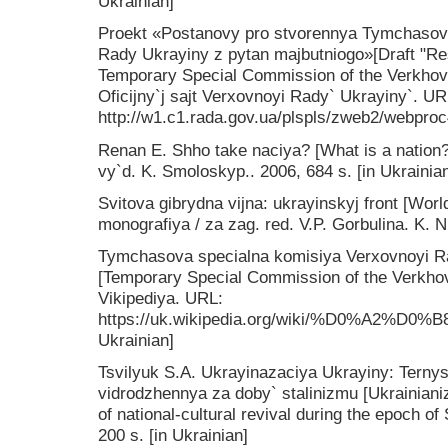
Ukrainian]
Proekt «Postanovy pro stvorennya Tymchasovo
Rady Ukrayiny z pytan majbutniogo»[Draft "Res
Temporary Special Commission of the Verkhovn
Oficijny`j sajt Verxovnoyi Rady` Ukrayiny`. UR
http://w1.c1.rada.gov.ua/plspls/zweb2/webpro
Renan E. Shho take naciya? [What is a nation?]
vy`d. K. Smoloskyp.. 2006, 684 s. [in Ukrainia
Svitova gibrydna vijna: ukrayinskyj front [World
monografiya / za zag. red. V.P. Gorbulina. K. N
Tymchasova specialna komisiya Verxovnoyi R
[Temporary Special Commission of the Verkhov
Vikipediya. URL:
https://uk.wikipedia.org/wiki/%D0%A2%D
Ukrainian]
Tsvilyuk S.A. Ukrayinazaciya Ukrayiny: Ternys
vidrodzhennya za doby` stalinizmu [Ukrainianiz
of national-cultural revival during the epoch o
200 s. [in Ukrainian]