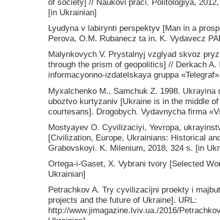
of society] // Naukovi praci. Politologiya, 201
[in Ukrainian]
Lyudyna v labirynti perspektyv [Man in a prosp
Perova, O.M. Rubanecz ta in. K. Vydavecz PAR
Malynkovych V. Prystalnyj vzglyad skvoz pryz
through the prism of geopolitics] // Derkach A
informacyonno-izdatelskaya gruppa «Telegraf»,
Myxalchenko M., Samchuk Z. 1998. Ukrayina 
uboztvo kurtyzaniv [Ukraine is in the middle of 
courtesans]. Drogobych. Vydavnycha firma «Vi
Mostyayev O. Cyvilizaciyi, Yevropa, ukrayinstv
[Civilization, Europe, Ukrainians: Historical a
Grabovskoyi. K. Milenium, 2018, 324 s. [in Ukr
Ortega-i-Gaset, X. Vybrani tvory [Selected Wor
Ukrainian]
Petrachkov A. Try cyvilizacijni proekty i majbu
projects and the future of Ukraine]. URL:
http://www.jimagazine.lviv.ua./2016/Petrachkov