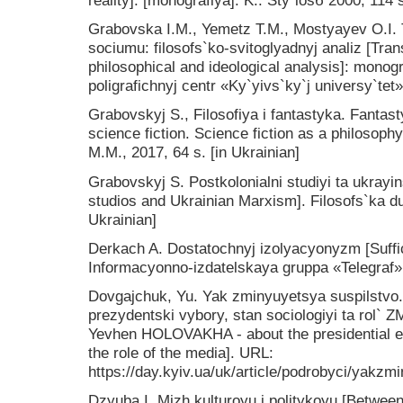
Grabovska I.M., Yemetz T.M., Mostyayev O.I. 
sociumu: filosofs`ko-svitoglyadnyj analiz [Tran
philosophical and ideological analysis]: monog
poligrafichnyj centr «Ky`yivs`ky`j universy`tet»
Grabovskyj S., Filosofiya i fantastyka. Fantast
science fiction. Science fiction as a philoso
M.M., 2017, 64 s. [in Ukrainian]
Grabovskyj S. Postkolonialni studiyi ta ukray
studios and Ukrainian Marxism]. Filosofs`ka d
Ukrainian]
Derkach A. Dostatochnyj izolyacyonyzm [Suffici
Informacyonno-izdatelskaya gruppa «Telegraf»,
Dovgajchuk, Yu. Yak zminyuyetsya suspilst
prezydentski vybory, stan sociologiyi ta rol` 
Yevhen HOLOVAKHA - about the presidential ele
the role of the media]. URL:
https://day.kyiv.ua/uk/article/podrobyci/yakzmi
Dzyuba I. Mizh kulturoyu i politykoyu [Between c